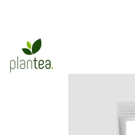
Chás
Infusões
Bistrotea
Edições Especiais
A