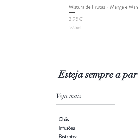
Mistura de Frutas - Manga e Ma
Preço
3,95 €
IVA incl.
Esteja sempre a par
Veja mai
Chás
Infusões
Bistrotea