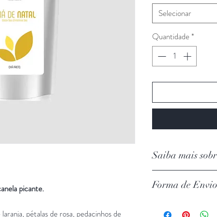
Selecionar
Quantidade
*
Saiba mais sobr
As laranjas são uma 
Forma de Envi
mundo. No entanto, 
anela picante.
removidas e descart
Fazemos entregas:
o que pouca gente s
 laranja, pétalas de rosa, pedacinhos de