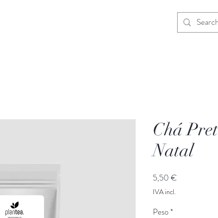
cessórios
Sobre Nós
Blog
Contactos
Chá Pret
Natal
Preço
5,50 €
IVA incl.
Peso
*