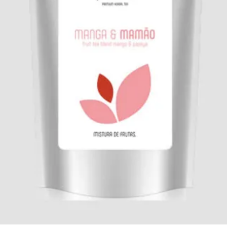
diabetes tipo 2, obe
Além disso, quase 9
ingrediente são com
químico natural que 
propriedades anti-inf
contra o cancro de p