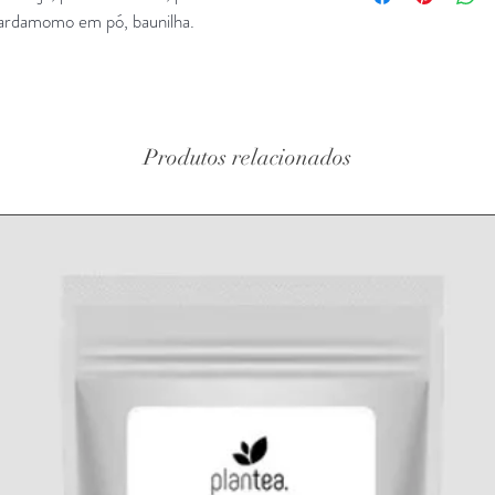
via CTT,
da laranja contém n
cardamomo em pó, baunilha.
via Estafeta
comidas em vez de de
ou na nossa loja
Assim como a própria
Morada: Avenida Co
também é rica em div
Duarte, 267 C 277
fibras, vitamina C 
polifenois.
Produtos relacionados
De facto, apenas 1 c
fornece 14% do valo
quase 3 vezes mais 
também contém cerc
Estudos mostram que
fibras beneficiam a 
podem proteger cont
A casca de laranja 
de vitamina A, folato
e cálcio. Da mesma 
vegetais chamados po
prevenir e gerencia