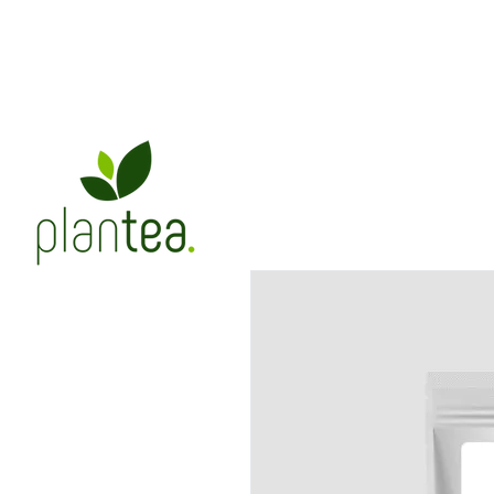
Chás
Infusões
Bistrotea
Edições Especiais
A