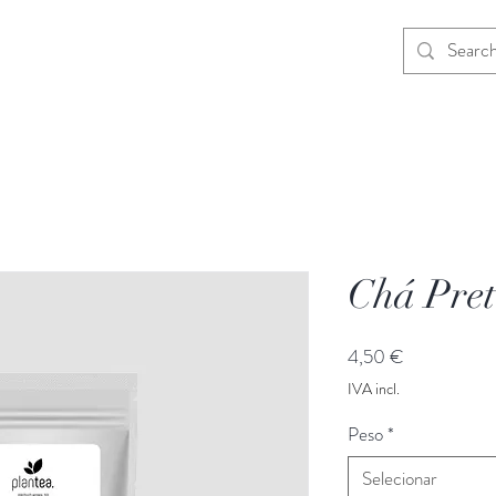
cessórios
Sobre Nós
Blog
Contactos
Chá Pret
Preço
4,50 €
IVA incl.
Peso
*
Selecionar