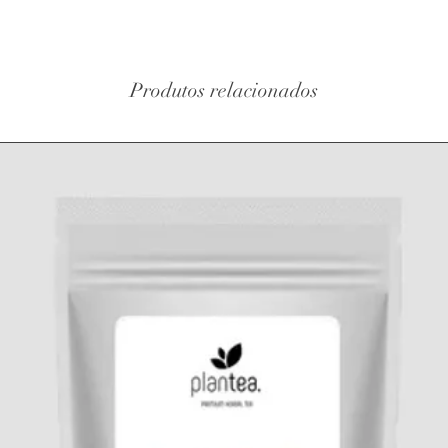
ou na nossa loja
Itália. A fruta é apr
Morada: Avenida Co
picante e ampla vari
Duarte, 267 C 277
essencial.
Produtos relacionados