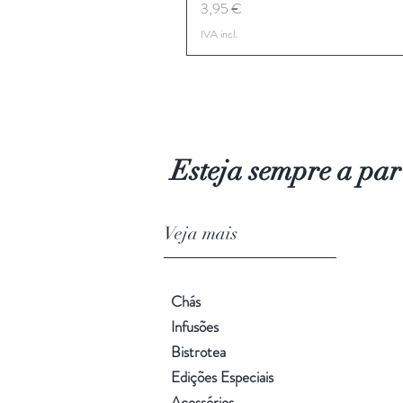
Preço
3,95 €
IVA incl.
Esteja sempre a par
Veja mai
Chás
Infusões
Bistrotea
Edições Especiais
Acessórios