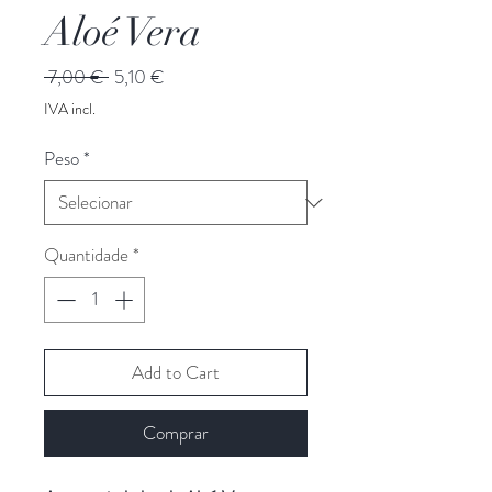
Aloé Vera
Preço
Preço
 7,00 € 
5,10 €
normal
promocional
IVA incl.
Peso
*
Quantidade
*
Add to Cart
Comprar