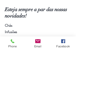
Esteja sempre a par das nossas
novidades!
Chás
Infusões
Bistrotea
Edições Especiais
Phone
Email
Facebook
Acessórios
Visite a nossa loja na Parede
Serviço ao cliente:
966 251 864
*
*Chamada para a rede móvel nacional
Veja mais
Ajuda