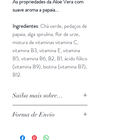
As propriedades da Aloé Vera com
suave aroma a papaia...
Ingredientes
: Chá verde, pedaços de
papaia, alga spirulina, flor de urze,
mistura de vitaminas vitamina C,
vitamina B3, vitamina E, vitamina
B5, vitamina B6, B2, B1, ácido fólico
(vitamina B9), biotina (vitamina B7),
B12.
Saiba mais sobre...
A
Aloé Vera
, também conhecida
Forma de Envio
como babosa, é uma planta natural
do norte da África e apresenta-se
Fazemos entregas:
como um cacto de cor verde que
via CTT,
possui vários benefícios para a saúde