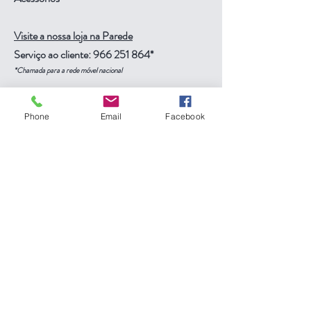
Visite a nossa loja na Parede
Serviço ao cliente:
966 251 864
*
*Chamada para a rede móvel nacional
Veja mais
Phone
Email
Facebook
Ajuda
FAQ
Envio & Devoluções
Termos e Condições
Métodos de Pagamento
Siga-nos