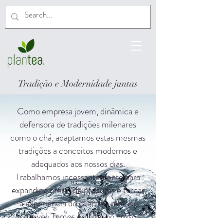
Tradição e Modernidade juntas
Como empresa jovem, dinâmica e
defensora de tradições milenares
como o chá, adaptamos estas mesmas
tradições a conceitos modernos e
adequados aos nossos dias.
Trabalhamos incessantemente para
expandir a oferta de produtos e tornar
a experiência do cliente a melhor
possível. Temos orgulho no nosso