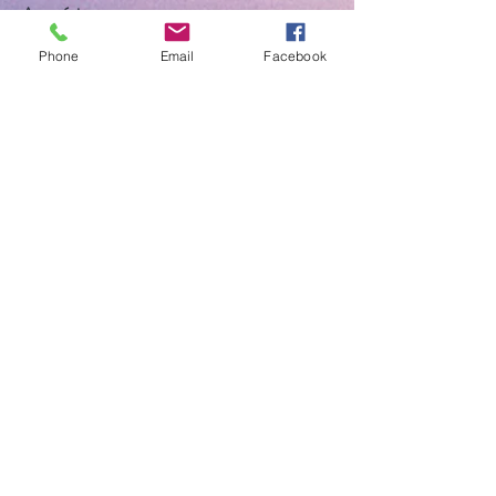
Acessórios
Phone
Email
Facebook
Visite a nossa loja na Parede
Serviço ao cliente:
966 251 864
*
*Chamada para a rede móvel nacional
Veja mais
Ajuda
FAQ
Envio & Devoluções
Termos e Condições
Métodos de Pagamento
Siga-nos