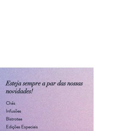
Esteja sempre a par das nossas
novidades!
Chás
Infusões
Bistrotea
Edições Especiais