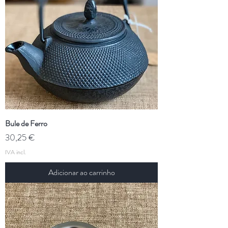
Bule de Ferro
Preço
30,25 €
IVA incl.
Adicionar ao carrinho