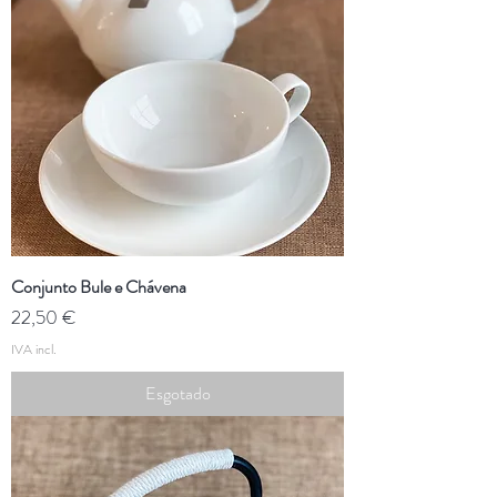
Conjunto Bule e Chávena
Preço
22,50 €
IVA incl.
Esgotado