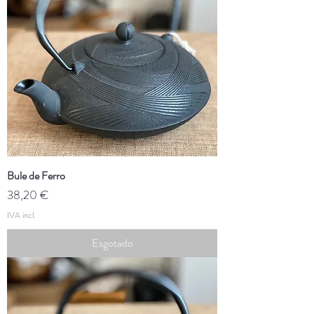
Bule de Ferro
Preço
38,20 €
IVA incl.
Esgotado