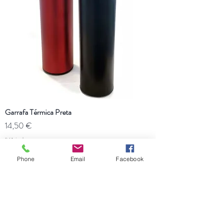
Garrafa Térmica Preta
Preço
14,50 €
IVA incl.
Esgotado
Phone
Email
Facebook