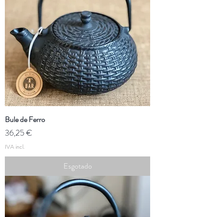
Bule de Ferro
Preço
36,25 €
IVA incl.
Esgotado