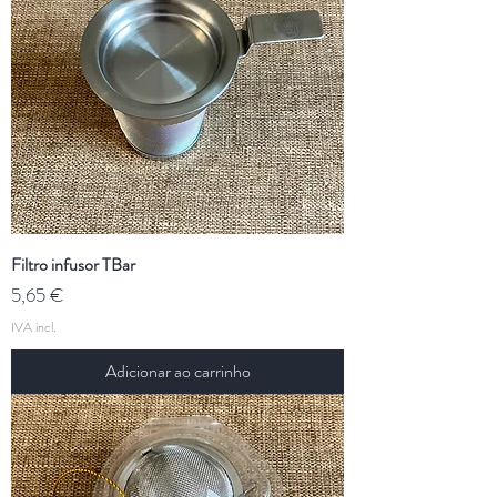
Filtro infusor TBar
Preço
5,65 €
IVA incl.
Adicionar ao carrinho