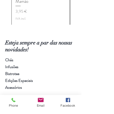
Mamão
Preço
9,10 €
Preço
3,95 €
IVA incl.
IVA incl.
Esteja sempre a par das nossas
novidades!
Chás
Infusões
Bistrotea
Edições Especiais
Acessórios
Visite a nossa loja na Parede
Phone
Email
Facebook
Serviço ao cliente:
966 251 864
*
*Chamada para a rede móvel nacional