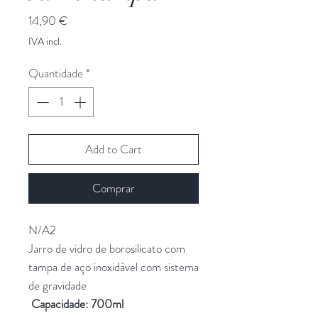
Preço
14,90 €
IVA incl.
Quantidade
*
Add to Cart
Comprar
N/A2
Jarro de vidro de borosilicato com
tampa de aço inoxidável com sistema
de gravidade
Capacidade: 700ml